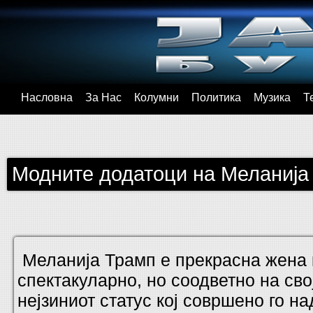
Насловна
За Нас
Колумни
Политика
Музика
Т
Модните додатоци на Меланија
Меланија Трамп е прекрасна жена к
спектакуларно, но соодветно на свој
нејзиниот статус кој совршено го н