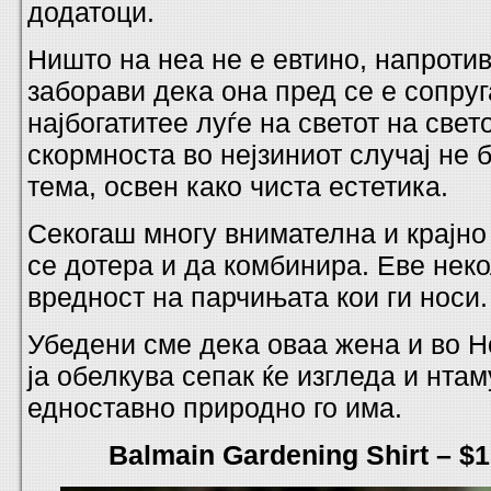
додатоци.
Ништо на неа не е евтино, напротив
заборави дека она пред се е сопруг
најбогатитее луѓе на светот на свет
скормноста во нејзиниот случај не 
тема, освен како чиста естетика.
Секогаш многу внимателна и крајно
се дотера и да комбинира. Еве нек
вредност на парчињата кои ги носи
Убедени сме дека оваа жена и во 
ја обелкува сепак ќе изгледа и нтам
едноставно природно го има.
Balmain Gardening Shirt – $