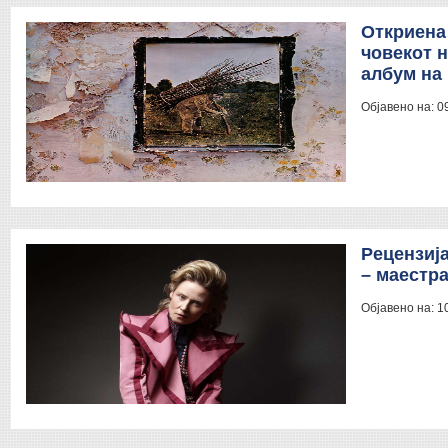
Откриена 
човекот н
албум на 
Објавено на:
0
Рецензија
– маестра
Објавено на:
1