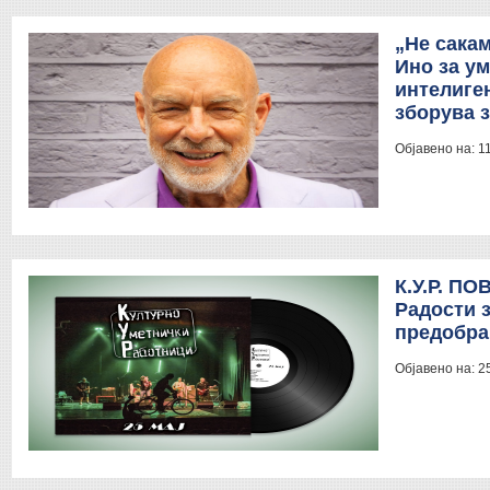
„Не сакам
Ино за ум
интелиген
зборува 
Објавено на:
1
К.У.Р. П
Радости з
предобра 
Објавено на:
2