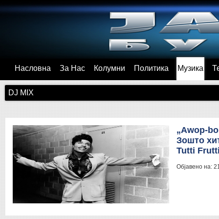
Насловна
За Нас
Колумни
Политика
Музика
Т
DJ MIX
„Awop-bo
Зошто хи
Tutti Fru
Објавено на:
2