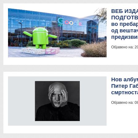
ВЕБ ИЗД
ПОДГОТВУ
во преба
од вештач
предизви
Објавено на:
2
Нов албу
Питер Габ
смртност
Објавено на:
0