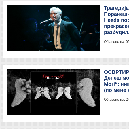
Трагедија
Поранешн
Heads по
прекрасен
разбудил
Објавено на:
0
ОСВРТИР
Депеш мо
Mori“: ни
(по мене 
Објавено на:
2