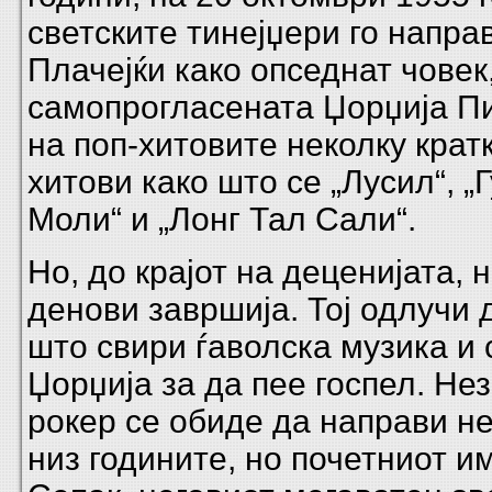
светските тинејџери го направ
Плачејќи како опседнат човек
самопрогласената Џорџија Пи
на поп-хитовите неколку крат
хитови како што се „Лусил“, „
Моли“ и „Лонг Тал Сали“.
Но, до крајот на деценијата, 
денови завршија. Тој одлучи 
што свири ѓаволска музика и 
Џорџија за да пее госпел. Не
рокер се обиде да направи не
низ годините, но почетниот и