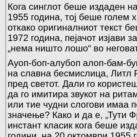
Кога синглот беше издаден н
1955 година, тој беше голем х
откако оригиналниот текст б
1972 година, пејачот изјави з
„нема ништо лошо“ во негова
Ауоп-боп-алубоп алоп-бам-бу
на славна бесмислица, Литл 
пред светот. Дали го користеш
да го имитира звукот на рита
или тие чудни слогови имаа п
значење? Како и да е, „Тути Ф
инстант класик кога беше изд
години, на 20 октомври 1955 г