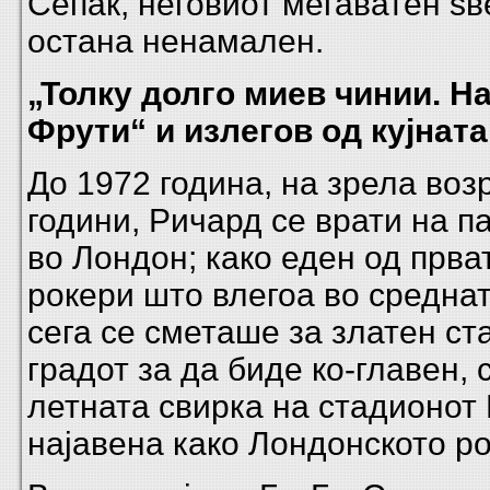
Сепак, неговиот мегаватен ѕв
остана ненамален.
„Толку долго миев чинии. Н
Фрути“ и излегов од кујната
До 1972 година, на зрела воз
години, Ричард се врати на п
во Лондон; како еден од прва
рокери што влегоа во средната
сега се сметаше за златен ст
градот за да биде ко-главен, 
летната свирка на стадионот
најавена како Лондонското р