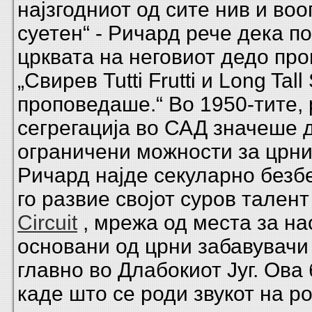
најзгодниот од сите нив и во
суетен“ - Ричард рече дека п
црквата на неговиот дедо про
„Свирев Tutti Frutti и Long Tall
проповедаше.“ Во 1950-тите,
сегрегација во САД значеше 
ограничени можности за црни
Ричард најде секуларно безб
го развие својот суров тален
Circuit
, мрежа од места за на
основани од црни забавувачи
главно во Длабокиот Југ. Ова
каде што се роди звукот на р