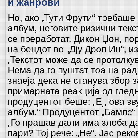
и жанрови
Но, ако „Тути Фрути“ требаше
албум, неговите
ризични текс
се преработат. Дикон Џон, п
на бендот во „Дју Дроп Ин“, и
„Текстот може да се протолкува
Нема да го пуштат тоа на ради
знаеја дека не станува збор 
примарната реакција од гледн
продуцентот беше: „Еј, ова зв
албум.“ Продуцентот „Бампс“
„Го прашав дали има злоба д
пари? Тој рече: „Не“. Јас реко