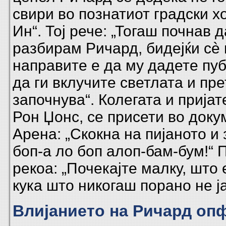
свири во познатиот градски х
Ин“. Тој рече: „Тогаш почнав 
разбирам Ричард, бидејќи сè
направите е да му дадете пу
да ги вклучите светлата и пр
започнува“. Колегата и пријат
Рон Џонс, се присети во доку
Арена: „Скокна на пијаното и 
боп-а ло боп алоп-бам-бум!“ 
рекоа: „Почекајте малку, што 
кука што никогаш порано не 
Влијанието на Ричард оп