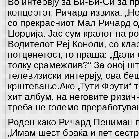
Во интервју за Би-Би-Си за п
концертот, Ричард извика: „Н
со прекрасниот Мал Ричард о
Џорџија. Јас сум кралот на р
Водителот Реј Коноли, со кла
потценетост, го праша: „Дали
толку срамежлив?“ За оној шт
телевизиски интервју, ова бе
крштевање.Ако „Тути Фрути“ 
хит албум, на неговите ризич
требаше големо преработува
Роден како Ричард Пениман в
„Имам шест браќа и пет сестри