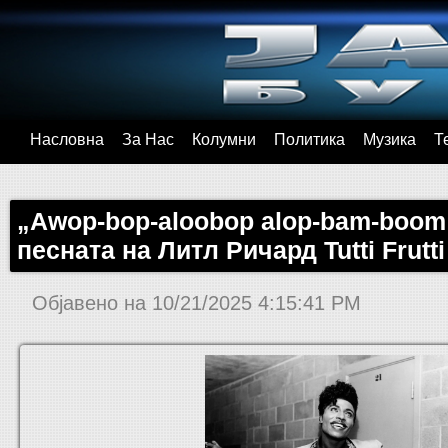
Насловна
За Нас
Колумни
Политика
Музика
Т
„Awop-bop-aloobop alop-bam-boom!
песната на Литл Ричард Tutti Frutt
Објавено на
10/21/2025 4:15:41 PM