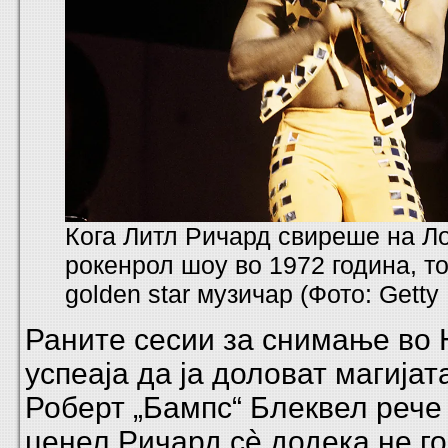
Кога Литл Ричард свиреше на Л
рокенрол шоу во 1972 година, то
golden star музичар (Фото: Getty
Раните сесии за снимање во
успеаја да ја доловат магија
Роберт „Бампс“ Блеквел рече 
ценел Ричард сè додека не го