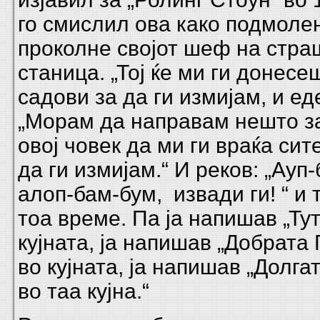
го смислил ова како подмолен
проколне својот шеф на стра
станица. „Тој ќе ми ги донесе
садови за да ги измијам, и ед
„Морам да направам нешто за
овој човек да ми ги враќа сит
да ги измијам.“ И реков: „Ауп
алоп-бам-бум, извади ги! “ и 
тоа време. Па ја напишав „Ту
кујната, ја напишав „Добрата
во кујната, ја напишав „Долга
во таа кујна.“