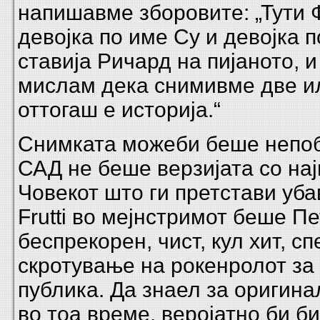
напишавме зборовите: „Тути Ф
девојка по име Су и девојка п
ставија Ричард на пијаното, и
мислам дека снимивме две ил
оттогаш е историја.“
Снимката можеби беше непоб
САД не беше верзијата со нај
Човекот што ги претстави убав
Frutti во мејнстримот беше Пе
беспрекорен, чист, кул хит, с
скротување на рокенролот за
публика. Да знаел за оригина
во тоа време, веројатно би би