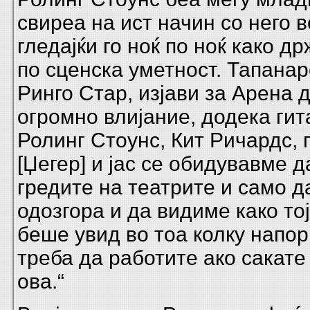
свиреа на ист начин со него 
гледајќи го ноќ по ноќ како д
по сценска уметност. Тапанар
Ринго Стар, изјави за Арена д
огромно влијание, додека гит
Ролинг Стоунс, Кит Ричардс, 
[Џегер] и јас се обидувавме д
гредите на театрите и само д
одозгора и да видиме како тој
беше увид во тоа колку напо
треба да работите ако сакате
ова.“