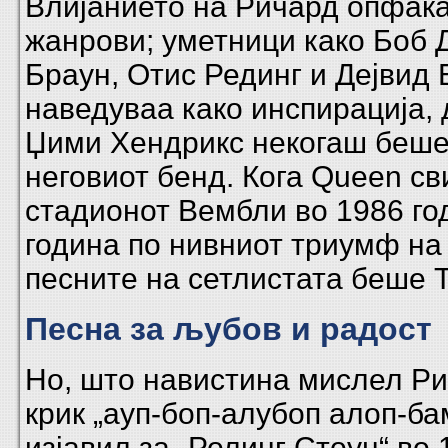
Влијанието на Ричард опфаќ
жанрови; уметници како Боб 
Браун, Отис Рединг и Дејвид 
наведуваа како инспирација,
Џими Хендрикс некогаш беше
неговиот бенд. Кога Queen св
стадионот Вембли во 1986 го
година по нивниот триумф на 
песните на сетлистата беше Tut
Песна за љубов и радост
Но, што навистина мислел
Ри
крик „ауп-боп-алубоп алоп-бам
изјавил за „Ролинг Стоун“ во