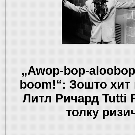
„Awop-bop-aloobop
boom!“: Зошто хит 
Литл Ричард Tutti 
толку ризи