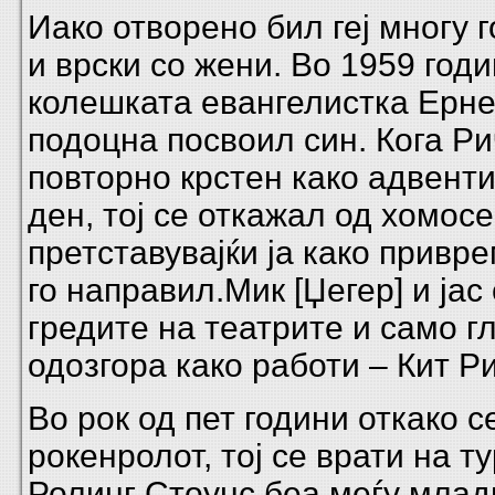
Иако отворено бил геј многу г
и врски со жени. Во 1959 годи
колешката евангелистка Ерне
подоцна посвоил син. Кога Р
повторно крстен како адвент
ден, тој се откажал од хомос
претставувајќи ја како привр
го направил.Мик [Џегер] и јас
гредите на театрите и само 
одозгора како работи – Кит Р
Во рок од пет години откако с
рокенролот, тој се врати на т
Ролинг Стоунс беа меѓу млад