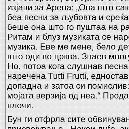
изјави за Арена: „Она што са
беа песни за љубовта и среќат
беше она што го пуштаа на р
Ритам и блуз музиката се на
музика. Еве ме мене, бело д
што оди во црква. Знаев мног
Но, потоа кога слушнав песн
наречена Tutti Frutti, едноста
допадна и затоа си помислив:
мојата верзија од неа.“ Прод
плочи.
Бун ги отфрла сите обвинува
присвојување. „Некои луѓе, а