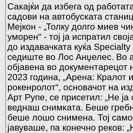
Сакајќи да избега од работата
садови на автобуската станиц
Мејкон - „Толку долго миев чи
уморен“ - тој ја испратил сво
до издавачката куќа Specialty
седиште во Лос Анџелес. Во 
објавена во документарецот 
2023 година, „Арена: Кралот 
рокенролот“, основачот на из
Арт Рупе, се присетил: „Не ј
веднаш снимката. Беше гребн
беше лошо снимена. Тој само 
јавуваше, па конечно реков: „