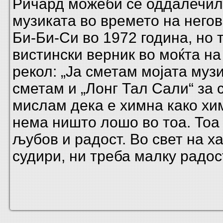
Ричард можеби се оддалечил
музиката во времето на негов
Би-Би-Си во 1972 година, но 
вистински верник во моќта на
рекол: „Ја сметам мојата музик
сметам и „Лонг Тал Сали“ за 
мислам дека е химна како хим
нема ништо лошо во тоа. Тоа 
љубов и радост. Во свет на ха
судири, ни треба малку радост