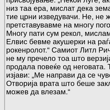
низ таа ера, мислат дека зе
тие црни изведувачи. Не, не 
претставувавме на многу пог
Многу пати сум рекол, мислам
Елвис бевме акушерки на раѓ
рокенролот.“ Самиот Литл Ри
не му пречело тоа што верзиј
продала повеќе од неговата. 
изјави: „Ме направи да се чу
Отворија врата што беше зак
можев да влезам.“