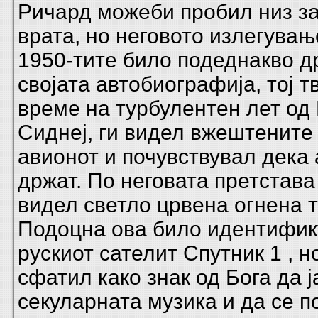
Ричард можеби пробил низ з
врата, но неговото излегување
1950-тите било подеднакво д
својата автобиографија, тој т
време на турбулентен лет од
Сиднеј, ги видел вжештените
авионот и почувствувал дека 
држат. По неговата претстава
видел светло црвена огнена т
Подоцна ова било идентифик
рускиот сателит
Спутник 1
, н
сфатил како знак од Бога да 
секуларната музика и да се п