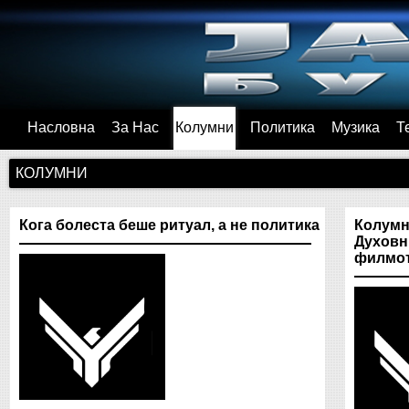
Насловна
За Нас
Колумни
Политика
Музика
Т
КОЛУМНИ
Кога болеста беше ритуал, а не политика
Колумна
Духовн
филмо