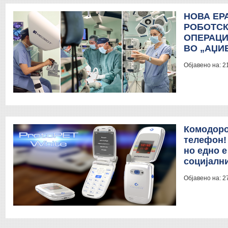
НОВА ЕР
РОБОТСК
ОПЕРАЦИ
ВО „АЏИ
Објавено на:
2
Комодоро
телефон! 
но едно е
социјални
Објавено на:
2