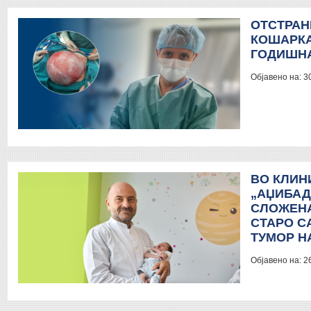
ОТСТРАН
КОШАРКА
ГОДИШНА
Објавено на:
3
ВО КЛИН
„АЏИБАД
СЛОЖЕНА
СТАРО С
ТУМОР Н
Објавено на:
2