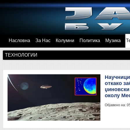
Насловна
За Нас
Колумни
Политика
Музика
Т
ТЕХНОЛОГИИ
Научници
откако за
џиновски
околу Ме
Објавено на:
0