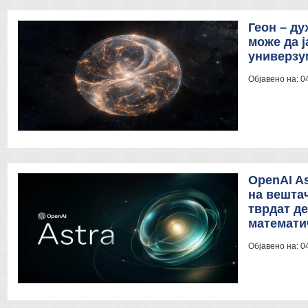
Геон – ду
може да ј
универзу
Објавено на:
0
OpenAI As
на вештач
тврдат д
математи
Објавено на:
0