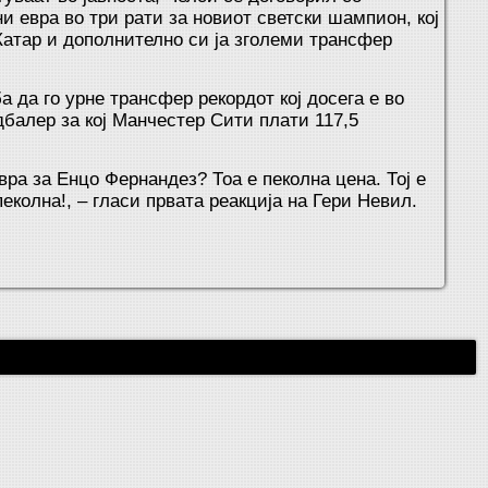
 евра во три рати за новиот светски шампион, кој
атар и дополнително си ја зголеми трансфер
 да го урне трансфер рекордот кој досега е во
балер за кој Манчестер Сити плати 117,5
вра за Енцо Фернандез? Тоа е пеколна цена. Тој е
пеколна!, – гласи првата реакција на Гери Невил.