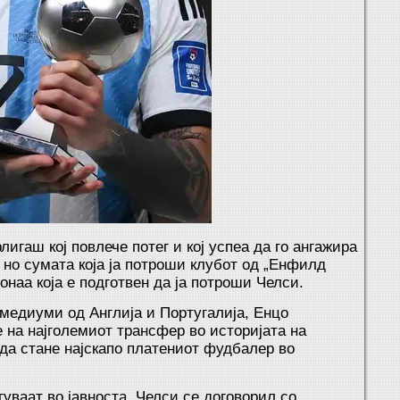
гаш кој повлече потег и кој успеа да го ангажира
 но сумата која ја потроши клубот од „Енфилд
онаа која е подготвен да ја потроши Челси.
 медиуми од Англија и Португалија, Енцо
на најголемиот трансфер во историјата на
да стане најскапо платениот фудбалер во
ваат во јавноста, Челси се договорил со