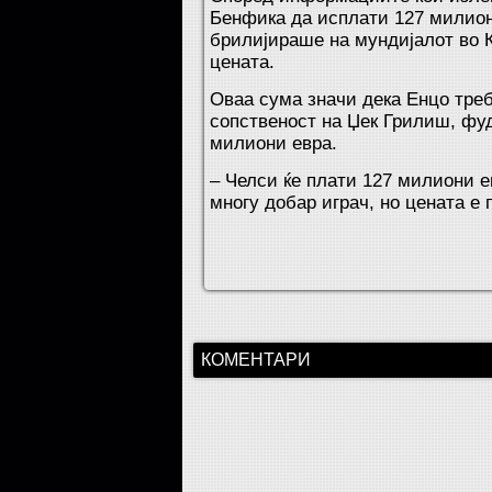
Бенфика да исплати 127 милиони
брилијираше на мундијалот во К
цената.
Оваа сума значи дека Енцо треба
сопственост на Џек Грилиш, фуд
милиони евра.
– Челси ќе плати 127 милиони е
многу добар играч, но цената е 
КОМЕНТАРИ