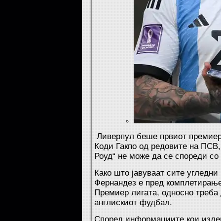
Ливерпул беше првиот премиерли
Коди Гакпо од редовите на ПСВ,
Роуд“ не може да се спореди со 
Како што јавуваат сите угледни
Фернандез е пред комплетирање 
Премиер лигата, односно треба 
англискиот фудбал.
Според информациите кои излегу