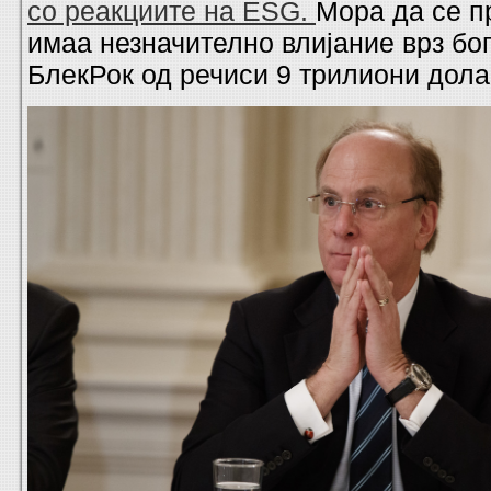
со реакциите на ESG.
Мора да се п
имаа незначително влијание врз бог
БлекРок од речиси 9 трилиони дола