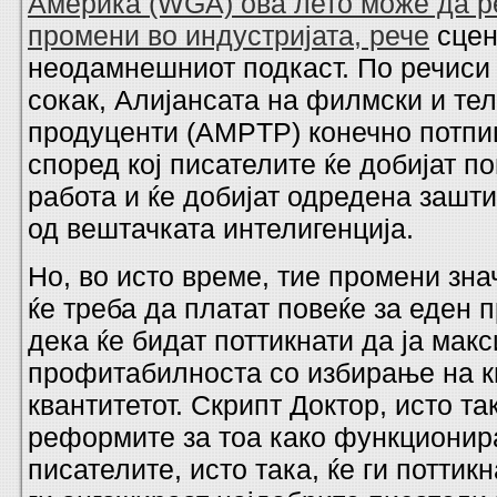
Америка (WGA) ова лето може да р
промени во индустријата, рече
сцен
неодамнешниот подкаст. По речиси 
сокак, Алијансата на филмски и те
продуценти (AMPTP) конечно потп
според кој писателите ќе добијат по
работа и ќе добијат одредена зашти
од вештачката интелигенција.
Но, во исто време, тие промени зна
ќе треба да платат повеќе за еден п
дека ќе бидат поттикнати да ја мак
профитабилноста со избирање на к
квантитетот. Скрипт Доктор, исто та
реформите за тоа како функционир
писателите, исто така, ќе ги поттик