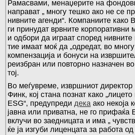
Рамасвами, менаџерите на фондови
направат „ многу тешко ако не се п
нивните агенди“. Компаниите како 
ги принудат врвните корпоративни 
и одбори да играат според нивните 
тие имаат моќ да „одредат, во многу
компензација и бонуси на извршител
реизбран или повторно назначен во
тој.
Во меѓувреме, извршниот директор 
Финк, кој стана познат како „лицето
ESG“, предупреди
дека
ако некоја 
јавна или приватна, не го прифаќа 
вклучи во заедницата и има „ чувство
ќе ја изгуби лиценцата за работа од