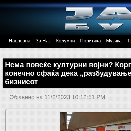
Насловна
За Нас
Колумни
Политика
Музика
Т
Нема повеќе културни војни? Кор
конечно сфаќа дека „разбудување
бизнисот
Објавено на
11/2/2023 10:12:51 PM