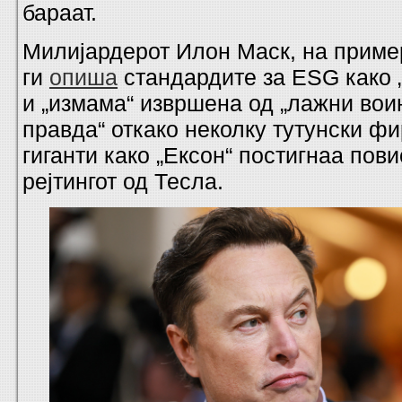
бараат.
Милијардерот Илон Маск, на приме
ги
опиша
стандардите за ESG како „
и „измама“ извршена од „лажни вои
правда“ откако неколку тутунски ф
гиганти како „Ексон“ постигнаа пови
рејтингот од Тесла.