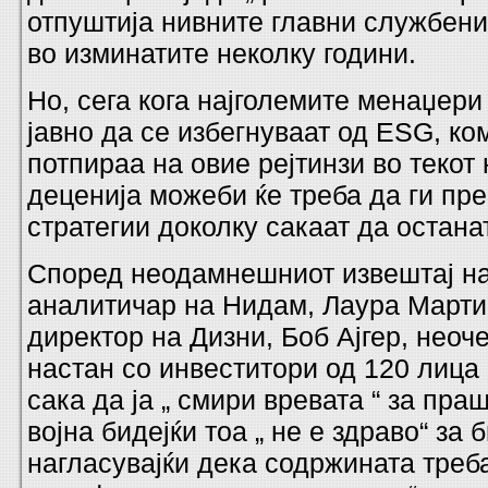
отпуштија нивните главни службени
во изминатите неколку години.
Но, сега кога најголемите менаџери
јавно да се избегнуваат од ESG, ко
потпираа на овие рејтинзи во текот
деценија можеби ќе треба да ги пр
стратегии доколку сакаат да останат
Според неодамнешниот извештај н
аналитичар на Нидам, Лаура Марти
директор на Дизни, Боб Ајгер, нео
настан со инвеститори од 120 лица
сака да ја „ смири вревата “ за пр
војна бидејќи тоа „ не е здраво“ за 
нагласувајќи дека содржината треба