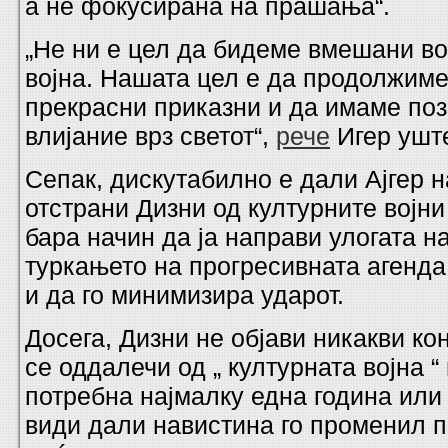
а не фокусирана на прашања“.
„Не ни е цел да бидеме вмешани во
војна. Нашата цел е да продолжим
прекрасни приказни и да имаме поз
влијание врз светот“,
рече
Игер уште
Сепак, дискутабилно е дали Ајгер н
отстрани Дизни од културните војн
бара начин да ја направи улогата н
туркањето на прогресивната агенда
и да го минимизира ударот.
Досега, Дизни не објави никакви ко
се оддалечи од „ културната војна “
потребна најмалку една година или 
види дали навистина го променил п