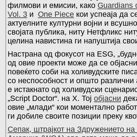
филмови и емисии, како
Guardians 
Vol. 3
и
One Piece
кои успеаја да с
актуелните културни војни и всушно
својата публика, ниту Нетфликс нит
целина навистина ги напуштија свои
Настрана од фокусот на ESG, „будн
од овие проекти може да се објасни
повеќето соби на холивудските пис
со неспособност и општо различни 
е истакнато од холивудски сценарист
„Script Doctor“. на X. Тој
објасни
дек
овие „млади“ кои моментално работ
ги добиле своите позиции преку кво
Сепак, штрајкот на Здружението на