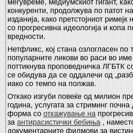
меѓувреме, медиумскиот гигант, как
конкуренти, продолжува по патот н
изданија, како претстојниот римејк 
со прогресивна идеологија и копа 
вредности.
Нетфликс, кој стана озлогласен по 
популарните ликови во раси во име
поттикнува проповедничка ЛГБТК с
се обидува да се оддалечи од „разб
иако со темпо на полжав.
Откако изгуби повеќе од милион пр
година, услугата за стриминг почна 
форма со
откажување на
прогресив
за
антирасистички бебиња
, намест
документарните филмови за вистин