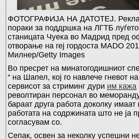
ФОТОГРАФИЈА НА ДАТОТЕЈ. Рекла
пораки за поддршка на ЛГТБ луѓето
станицата Чуека во Мадрид пред о
отворање на геј гордоста MADO 201
Милнер/Getty Images
Во пресрет на минатогодишниот спе
“ на Шапел, кој го навлече гневот н
сервисот за стриминг дури
им кажа
револтиран персонал во меморанду
бараат друга работа доколку имаат
работата на содржината што не ја п
согласувам со.
Сепак, освен за неколку успешни 