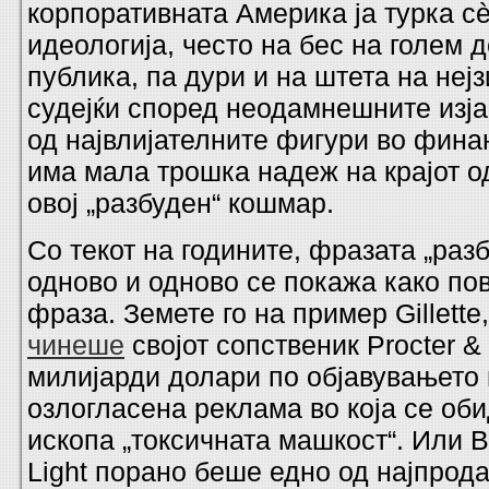
корпоративната Америка ја турка с
идеологија, често на бес на голем д
публика, па дури и на штета на неј
судејќи според неодамнешните изја
од највлијателните фигури во фина
има мала трошка надеж на крајот о
овој „разбуден“ кошмар.
Со текот на годините, фразата „раз
одново и одново се покажа како по
фраза. Земете го на пример Gillette,
чинеше
својот сопственик Procter &
милијарди долари по објавувањето 
озлогласена реклама во која се оби
ископа „токсичната машкост“. Или B
Light порано беше едно од најпрод