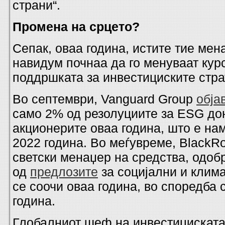
страни“.
Промена на срцето?
Сепак, оваа година, истите тие мен
навидум почнаа да го менуваат курс
поддршката за инвестициските стра
Во септември, Vanguard Group
обја
само 2% од резолуциите за ESG до
акционерите оваа година, што е н
2022 година. Во меѓувреме, BlackRo
светски менаџер на средства, одоб
од
предлозите
за социјални и клима
се соочи оваа година, во споредба 
година.
Глобалниот шеф на инвестициската