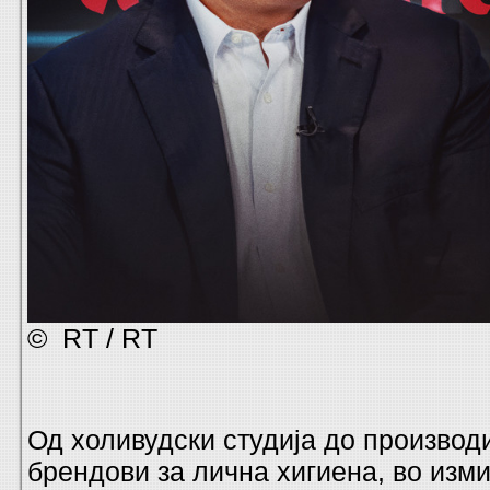
© RT / RT
Од холивудски студија до производ
брендови за лична хигиена, во изм