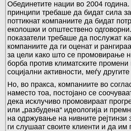
Обединетите нации во 2004 година. 
принципи требаше да бидат сила за
поттикнат компаниите да бидат пот
еколошки и општествено одговорни
показатели требаше да послужат ка
компаниите да ги оценат и рангира
за цели како што се промовирање н
борба против климатските промени
социјални активности, меѓу другит
Но, во пракса, компаниите во согла
наместо тоа, постојано се соочува
дека исклучиво промовираат прогр
или „разбудена“ идеологија и прем
на одржување на нивните рејтинзи
ги слушаат своите клиенти и да им 