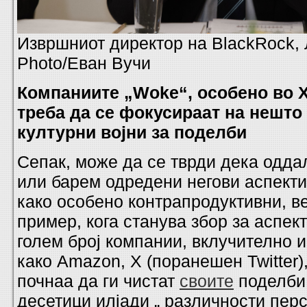
Извршниот директор на BlackRock, 
Photo/Еван Вучи
Компаниите „Woke“, особено во 
треба да се фокусираат на нешто
културни војни за поделби
Сепак, може да се тврди дека одд
или барем одредени негови аспекти
како особено контрапродуктивни, ве
пример, кога станува збор за аспек
голем број компании, вклучително 
како Amazon, X (поранешен Twitter),
почнаа да ги чистат
своите
поделби 
десетици илјади „ различности перс