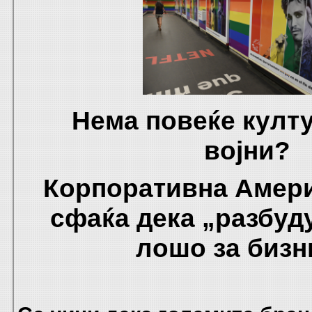
Нема повеќе култ
војни?
Корпоративна Амери
сфаќа дека „разбуд
лошо за бизн