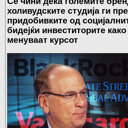
Се чини дека големите брен
холивудските студија ги пр
придобивките од социјални
бидејќи инвеститорите како
менуваат курсот