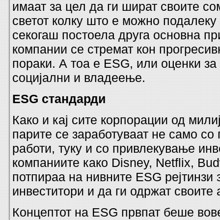
имаат за цел да ги шират своите с
светот колку што е можно подалеку
секогаш постоела друга основна пр
компании се стремат кон прогреси
пораки. А тоа е ESG, или оценки за
социјални и владеење.
ESG стандарди
Како и кај сите корпорации од мили
парите се заработуваат не само со
работи, туку и со привлекување инв
компаниите како Disney, Netflix, Budw
потпираа на нивните ESG рејтинзи 
инвеститори и да ги одржат своите 
Концептот на ESG првпат беше вов