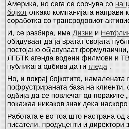
Америка, но сега се соочува со
нац
бојкот
откако компанијата направи 
соработка со трансродовиот активи
И, се разбира, има
Дизни
и
Нетфли
обидуваат да ја вратат својата публ
постојано објавуваат формулаични,
ЛГБТК агенда водени филмови и ТВ
публиката одбива да ги
гледа
.
Но, и покрај бојкотите, намалената
пофрустрираната база на клиенти,
одбија да се повлечат од пораките 
покажаа никаков знак дека наскоро 
Работата е во тоа што настрана од 
писатели, продуценти и директори з