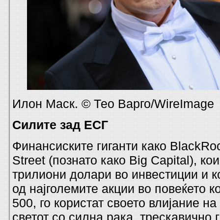
Илон Маск. © Тео Варго/WireImage
Силите зад ЕСГ
Финансиските гиганти како BlackRoc
Street (познато како Big Capital), ко
трилиони долари во инвестиции и к
од најголемите акции во повеќето к
500, го користат своето влијание н
светот со силна рака. трескавично 