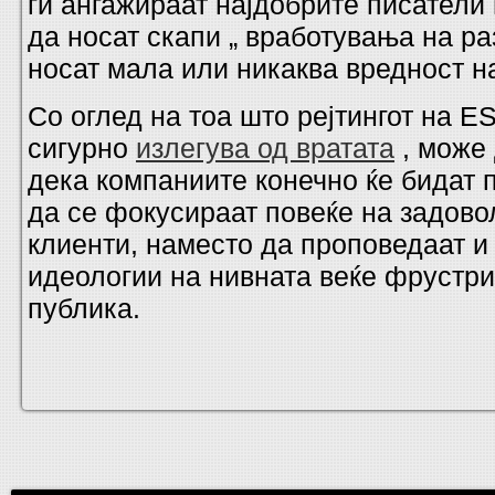
ги ангажираат најдобрите писатели
да носат скапи „ вработувања на ра
носат мала или никаква вредност н
Со оглед на тоа што рејтингот на E
сигурно
излегува од вратата
, може
дека компаниите конечно ќе бидат п
да се фокусираат повеќе на задово
клиенти, наместо да проповедаат и
идеологии на нивната веќе фрустр
публика.