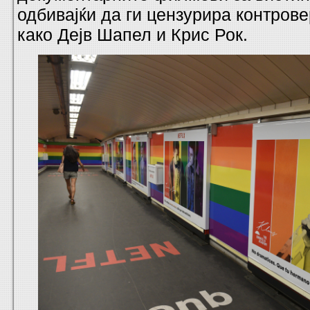
одбивајќи да ги цензурира контров
како Дејв Шапел и Крис Рок.