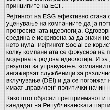
принципите на ЕСГ.
Рејтингот на ESG ефективно стана 
уценување на компаниите да ја пот
прогресивната идеологија. Одговор
средина е искривена за да значи н
нето нула. Рејтингот Social се кори
колку компанијата се фокусира на
модерната родова идеологија. И за 
резултат за управување, компаниит
ангажираат службеници за различно
вклучување (DEI) и да се погрижат
имаат „правилен“ политички начин 
Како што
објасни
претприемачот и 
кандидат на Републиканската парти