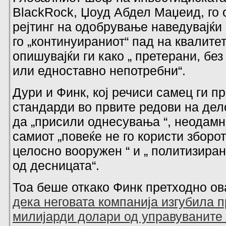
BlackRock, Џоуд Абдел Маџеид, го 
рејтинг на одобрување наведувајќи
го „континуираниот“ пад на квалите
опишувајќи ги како „ претерани, бе
или едноставно непотребни“.
Дури и Финк, кој речиси самец ги п
стандарди во првите редови на дел
да „присили однесувања “, неодам
самиот „повеќе не го користи зборо
целосно вооружен “ и „ политизиран
од десницата“.
Тоа беше откако Финк претходно о
дека неговата компанија изгубила 
милијарди долари од управуваните