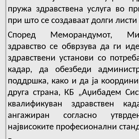
пружа здравствена услуга во пр
при што се создаваат долги листи
Според Меморандумот, Мин
здравство се обврзува да ги ид
здравствени установи со потреб
кадар, да обезбеди админист
поддршка, како и да ја координи
друга страна, КБ „Аџибадем Сис
квалификуван здравствен ка
ангажиран согласно утврд
највисоките професионални стан