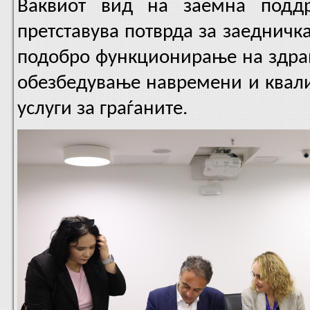
Ваквиот вид на заемна подд
претставува потврда за заедничка
подобро функционирање на здрав
обезбедување навремени и квали
услуги за граѓаните.