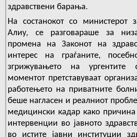
здравствени барања.
На состанокот со министерот з
Алиу, се разговараше за низ
промена на Законот на здравс
интерес на граѓаните, посеб
згрижувањето на ургентите 
моментот претставуваат организ
работењето на приватните болни
беше нагласен и реалниот пробле
медицински кадар како причина
интервенции во јавното здравст
во истите јавни институции зд