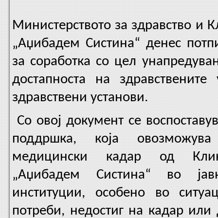
Министерството за здравство и 
„Аџибадем Систина“ денес пот
за соработка со цел унапредува
достапноста на здравствените 
здравствени установи.
Со овој документ се воспоставу
поддршка, која овозможув
медицински кадар од Клин
„Аџибадем Систина“ во јавн
институции, особено во ситуа
потреби, недостиг на кадар или