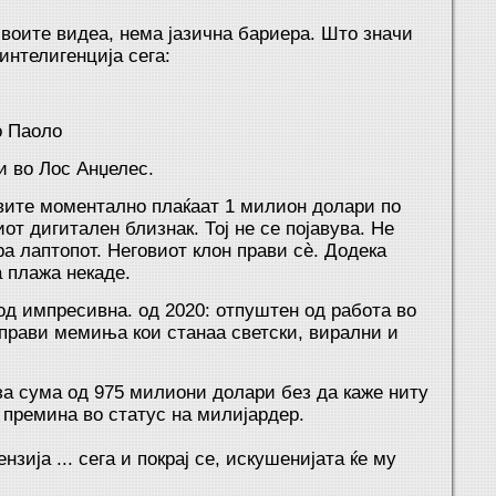
своите видеа, нема јазична бариера. Што значи
интелигенција сега:
о Паоло
и во Лос Анџелес.
овите моментално плаќаат 1 милион долари по
иот дигитален близнак. Тој не се појавува. Не
а лаптопот. Неговиот клон прави сè. Додека
а плажа некаде.
од импресивна. од 2020: отпуштен од работа во
прави мемиња кои станаа светски, вирални и
 за сума од 975 милиони долари без да каже ниту
т премина во статус на милијардер.
зија ... сега и покрај се, искушенијата ќе му