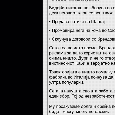
Бидејќи никогаш не зборува во 
дека неговиот клон со вештачка 
• Продава патики во Шангај
• Промовира нега на кожа во Са
• Склучува договори со брендов
Сето тоа во исто време. Бренд
реклама за да го користат негов
снима ништо. Дури и не го отвор
вистинскиот Каби е веројатно н
Траекторијата е ништо помалку 
фабрика во Италија почнува да 
ултра популарни.
Сега ја напушта својата работа
еден збор. Тој од невработенос
Му посакуваме долга и среќна пен
бидат многу, многу поголеми.