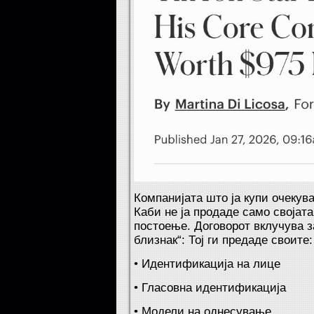
Компанијата што ја купи очекув
Каби не ја продаде само својата
постоење. Договорот вклучува 
близнак“: Тој ги предаде своите:
• Идентификација на лице
• Гласовна идентификација
• Модели на однесување