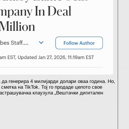
а да генерира 4 милијарди долари оваа година. Но,
 сметка на TikTok. Тој го продаде целото свое
застрашувачка клаузула „Вештачки дигитален