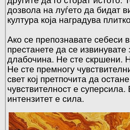
другите да го сторат истото. 
дозвола на луѓето да бидат в
култура која наградува плитко
Ако се препознавате себеси в
престанете да се извинувате
длабочина. Не сте скршени. Н
Не сте премногу чувствителни
свет кој претпочита да остан
чувствителност е суперсила.
интензитет е сила.