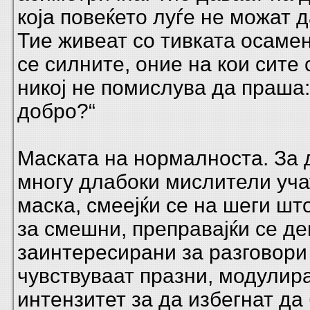
која повеќето луѓе не можат д
Тие живеат со тивката осамен
се силните, оние на кои сите 
никој не помислува да праша:
добро?“
Маската на нормалноста. За 
многу длабоки мислители уча
маска, смеејќи се на шеги шт
за смешни, преправајќи се де
заинтересирани за разговори
чувствуваат празни, модулира
интензитет за да избегнат да