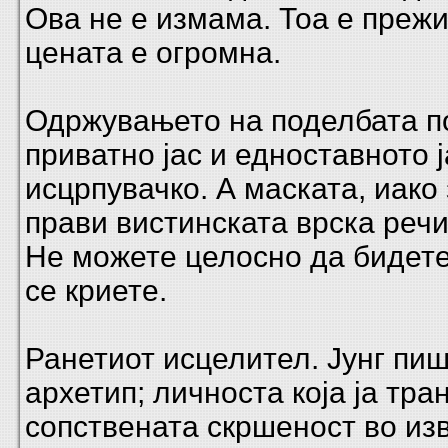
Ова не е измама. Тоа е преж
цената е огромна.
Одржувањето на поделбата п
приватно јас и едноставното ј
исцрпувачко. А маската, иако 
прави вистинската врска реч
Не можете целосно да бидете
се криете.
Ранетиот исцелител. Јунг пиш
архетип; личноста која ја тр
сопствената скршеност во из