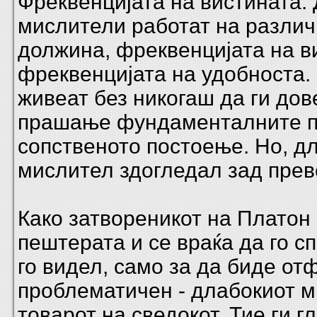
Фреквенцијата на вистината.
мислители работат на разли
должина, фреквенцијата на ви
фреквенцијата на удобноста.
живеат без никогаш да ги дов
прашање фундаменталните п
сопственото постоење. Но, д
мислител здогледал зад прев
Како затвореникот на Платон 
пештерата и се враќа да го с
го видел, само за да биде от
проблематичен - длабокиот м
товарот на сведокот. Тие ги г