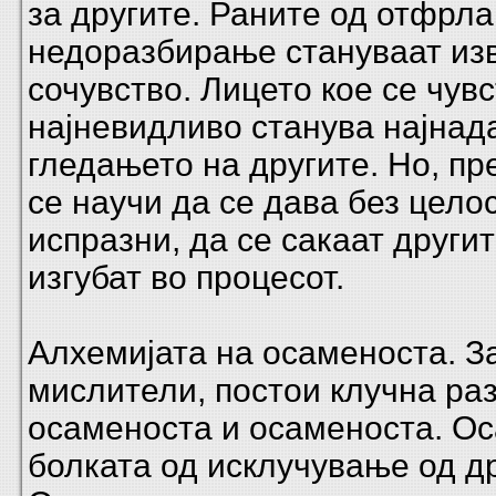
за другите. Раните од отфрл
недоразбирање стануваат из
сочувство. Лицето кое се чув
најневидливо станува најнад
гледањето на другите. Но, пр
се научи да се дава без цело
испразни, да се сакаат другит
изгубат во процесот.
Алхемијата на осаменоста. З
мислители, постои клучна ра
осаменоста и осаменоста. О
болката од исклучување од др