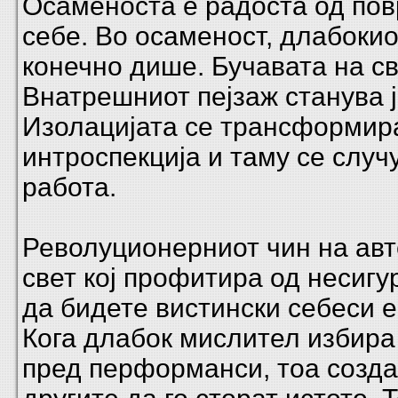
Осаменоста е радоста од пов
себе. Во осаменост, длабоки
конечно дише. Бучавата на св
Внатрешниот пејзаж станува ј
Изолацијата се трансформир
интроспекција и таму се случ
работа.
Револуционерниот чин на авт
свет кој профитира од несигу
да бидете вистински себеси е
Кога длабок мислител избира
пред перформанси, тоа созда