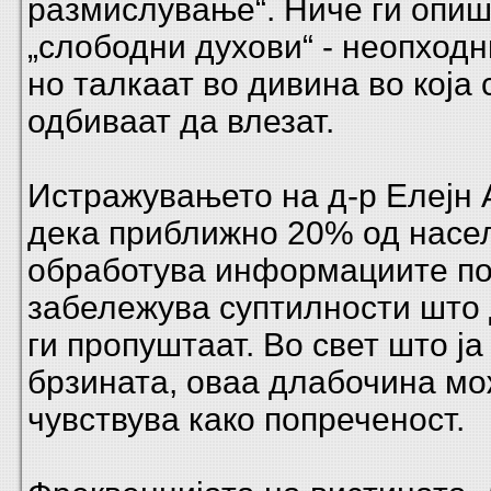
размислување“. Ниче ги опиш
„слободни духови“ - неопходн
но талкаат во дивина во која 
одбиваат да влезат.
Истражувањето на д-р Елејн 
дека приближно 20% од насе
обработува информациите по
забележува суптилности што 
ги пропуштаат. Во свет што ј
брзината, оваа длабочина мо
чувствува како попреченост.