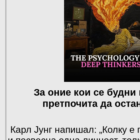
За оние кои
се будни 
претпочита да оста
Карл Јунг напишал: „Колку е