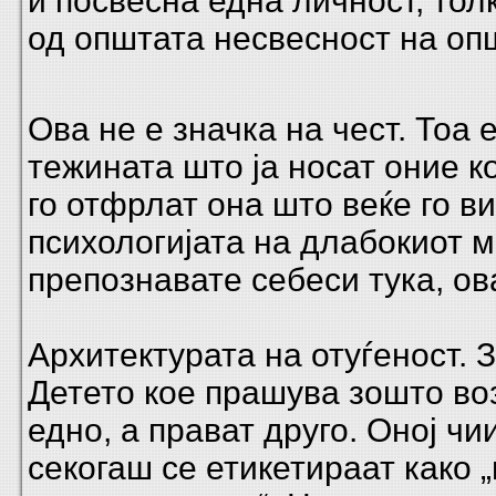
и посвесна една личност, тол
од општата несвесност на оп
Ова не е значка на чест. Тоа 
тежината што ја носат оние к
го отфрлат она што веќе го в
психологијата на длабокиот м
препознавате себеси тука, ова
Архитектурата на отуѓеност. 
Детето кое прашува зошто во
едно, а прават друго. Оној ч
секогаш се етикетираат како 