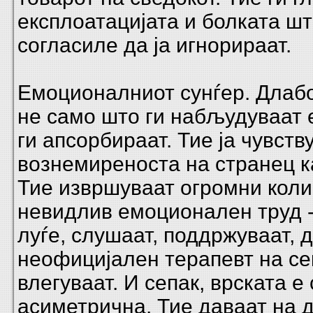
експлоатацијата и болката шт
согласиле да ја игнорираат.
Емоционалниот сунѓер. Длаб
не само што ги набљудуваат 
ги апсорбираат. Тие ја чувств
вознемиреноста на странец ка
Тие извршуваат огромни коли
невидлив емоционален труд -
луѓе, слушаат, поддржуваат, д
неофицијален терапевт на сек
влегуваат. И сепак, врската е
асиметрична. Тие даваат на 