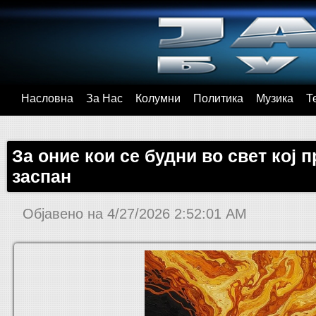
Насловна
За Нас
Колумни
Политика
Музика
Т
За оние кои се будни во свет кој 
заспан
Објавено на
4/27/2026 2:52:01 AM