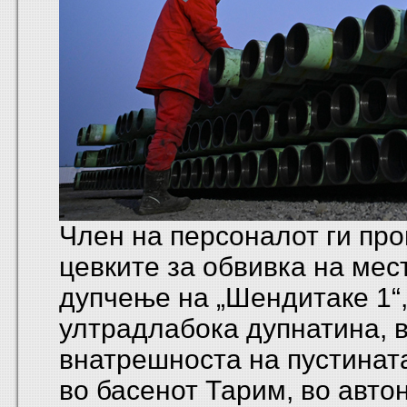
Член на персоналот ги пр
цевките за обвивка на мес
дупчење на „Шендитаке 1“
ултрадлабока дупнатина, 
внатрешноста на пустинат
во басенот Тарим, во авто