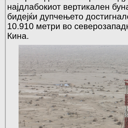
најдлабокиот вертикален буна
бидејќи дупчењето достигнал
10.910 метри во северозапад
Кина.