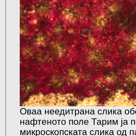
Оваа неедитрана слика об
нафтеното поле Тарим ја 
микроскопската слика од п