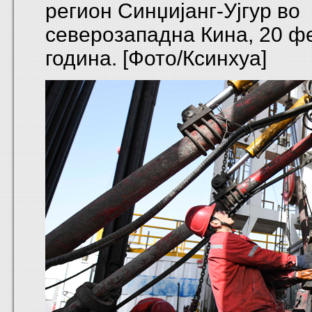
регион Синџијанг-Ујгур во
северозападна Кина, 20 ф
година. [Фото/Ксинхуа]