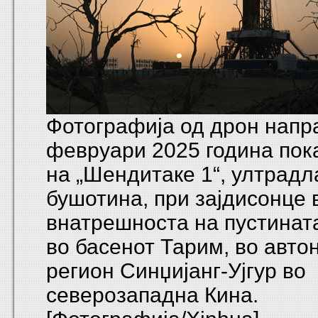
Фотографија од дрон напр
февруари 2025 година пок
на „Шендитаке 1“, ултрадл
бушотина, при зајдисонце 
внатрешноста на пустинат
во басенот Тарим, во авто
регион Синџијанг-Ујгур во
северозападна Кина.