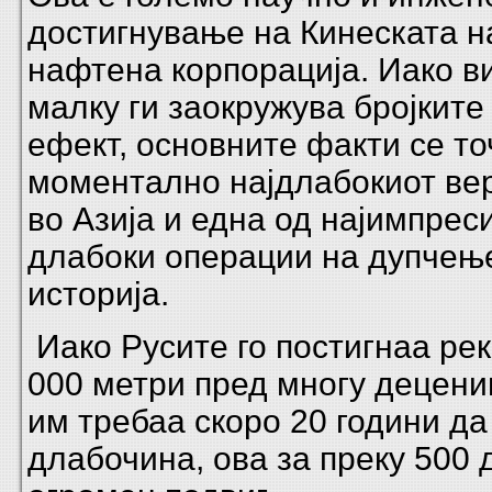
достигнување на Кинеската 
нафтена корпорација. Иако в
малку ги заокружува бројките
ефект, основните факти се то
моментално најдлабокиот ве
во Азија и една од најимпрес
длабоки операции на дупчењ
историја.
Иако Русите го постигнаа рек
000 метри пред многу децени
им требаа скоро 20 години да 
длабочина, ова за преку 500 