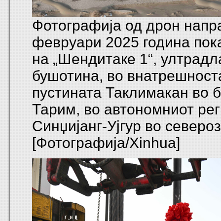
Фотографија од дрон напр
февруари 2025 година пок
на „Шендитаке 1“, ултрадл
бушотина, во внатрешност
пустината Таклимакан во 
Тарим, во автономниот ре
Синџијанг-Ујгур во северо
[Фотографија/Xinhua]