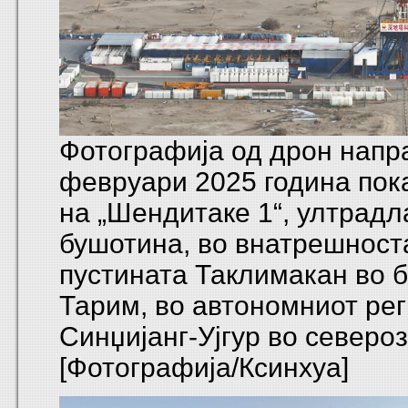
Фотографија од дрон напр
февруари 2025 година пок
на „Шендитаке 1“, ултрадл
бушотина, во внатрешност
пустината Таклимакан во 
Тарим, во автономниот ре
Синџијанг-Ујгур во северо
[Фотографија/Ксинхуа]