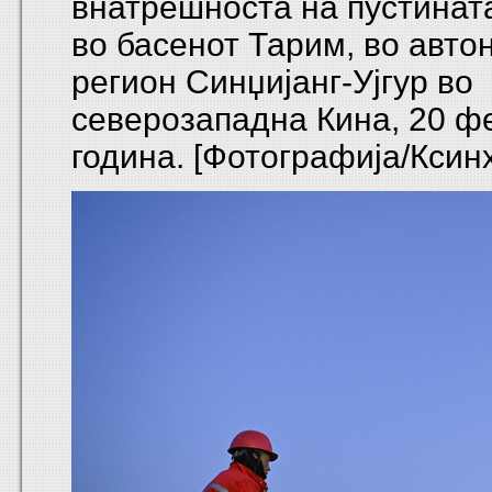
внатрешноста на пустинат
во басенот Тарим, во авто
регион Синџијанг-Ујгур во
северозападна Кина, 20 ф
година. [Фотографија/Ксин