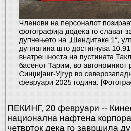
Членови на персоналот позираат
фотографија додека го слават 
дупчењето на „Шендитаке 1“, у
дупнатина што достигнува 10.91
внатрешноста на пустината Так
басенот Тарим, во автономниот 
Синџијанг-Ујгур во северозапад
февруари 2025 година. [Фотогра
ПЕКИНГ, 20 февруари -- Кине
национална нафтена корпорац
четврток дека го завршила д