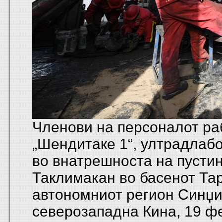
Членови на персоналот ра
„Шендитаке 1“, ултрадлаб
во внатрешноста на пусти
Таклимакан во басенот Та
автономниот регион Синџиј
северозападна Кина, 19 ф