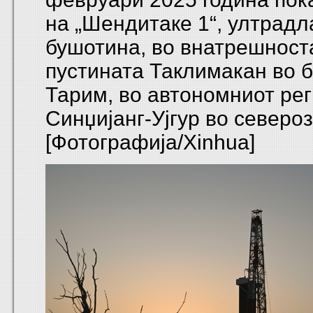
на „Шендитаке 1“, ултрадл
бушотина, во внатрешност
пустината Таклимакан во 
Тарим, во автономниот ре
Синџијанг-Ујгур во северо
[Фотографија/Xinhua]