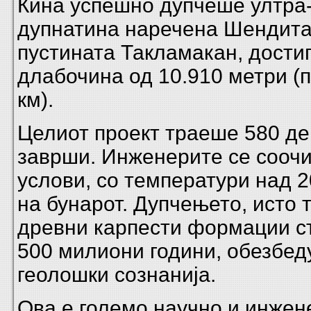
Кина успешно дупчеше ултра
дупнатина наречена Шендита
пустината Такламакан, достиг
длабочина од 10.910 метри (
км).
Целиот проект траеше 580 де
заврши. Инженерите се соочи
услови, со температури над 
на бунарот. Дупчењето, исто т
древни карпести формации с
500 милиони години, обезбед
геолошки сознанија.
Ова е големо научно и инжен