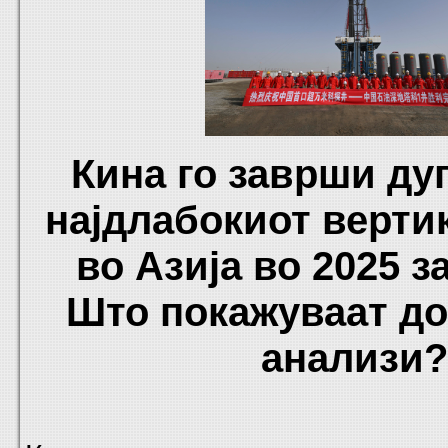
Кина го заврши ду
најдлабокиот верти
во Азија во 2025 з
Што покажуваат д
анализи