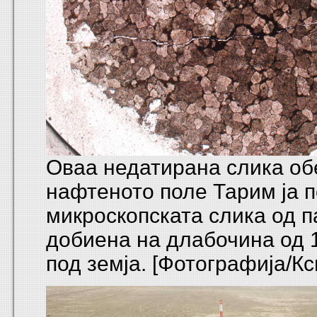
Оваа недатирана слика об
нафтеното поле Тарим ја 
микроскопската слика од п
добиена на длабочина од 
под земја. [Фотографија/Кс