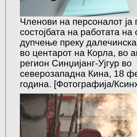
Членови на персоналот ја
состојбата на работата на
дупчење преку далечинск
во центарот на Корла, во 
регион Синџијанг-Ујгур во
северозападна Кина, 18 ф
година. [Фотографија/Ксин