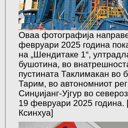
Оваа фотографија направе
февруари 2025 година пок
на „Шендитаке 1“, ултрадл
бушотина, во внатрешност
пустината Таклимакан во 
Тарим, во автономниот ре
Синџијанг-Ујгур во северо
19 февруари 2025 година. 
Ксинхуа]