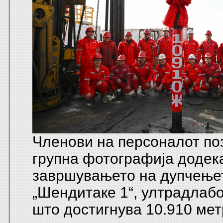
Членови на персоналот по
групна фотографија додека
завршувањето на дупчење
„Шендитаке 1“, ултрадлаб
што достигнува 10.910 мет