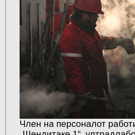
Член на персоналот работ
„Шендитаке 1“, ултрадлаб