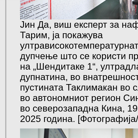
Јин Да, виш експерт за на
Тарим, ја покажува
ултрависокотемпературнат
дупчење што се користи п
на „Шендитаке 1“, ултрадл
дупнатина, во внатрешнос
пустината Таклимакан во 
во автономниот регион Син
во северозападна Кина, 1
2025 година. [Фотографија