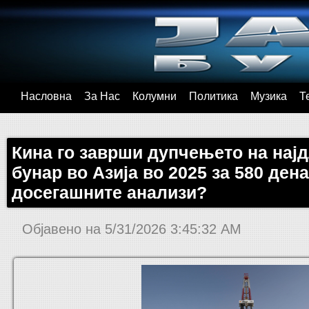
Насловна
За Нас
Колумни
Политика
Музика
Т
Кина го заврши дупчењето на нај
бунар во Азија во 2025 за 580 ден
досегашните анализи?
Објавено на
5/31/2026 3:45:32 AM