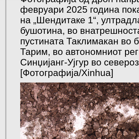
февруари 2025 година пок
на „Шендитаке 1“, ултрадл
бушотина, во внатрешност
пустината Таклимакан во 
Тарим, во автономниот ре
Синџијанг-Ујгур во северо
[Фотографија/Xinhua]