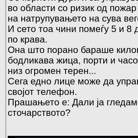
во области со ризик од пожа
на натрупувањето на сува вег
И сето тоа чини помеѓу 5 и 8
по крава.
Она што порано бараше кило
бодликава жица, порти и час
низ огромен терен...
Сега едно лице може да управ
својот телефон.
Прашањето е: Д
али ја гледа
сточарството?