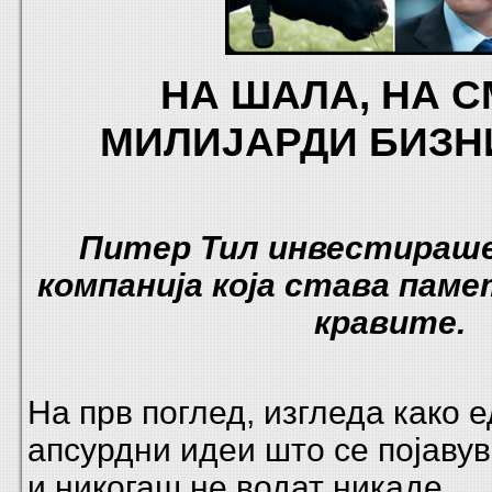
НА ШАЛА, НА СМ
МИЛИЈАРДИ БИЗНИ
Питер Тил инвестираше
компанија која става паме
кравите.
На прв поглед, изгледа како 
апсурдни идеи што се појавув
и никогаш не водат никаде.