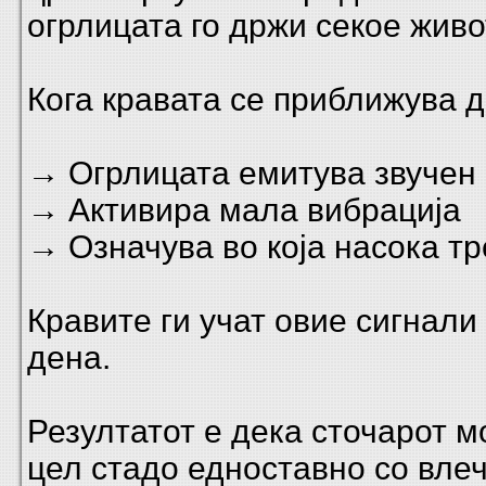
огрлицата го држи секое живо
Кога кравата се приближува д
→ Огрлицата емитува звучен 
→ Активира мала вибрација
→ Означува во која насока тр
Кравите ги учат овие сигнали
дена.
Резултатот е дека сточарот 
цел стадо едноставно со вле