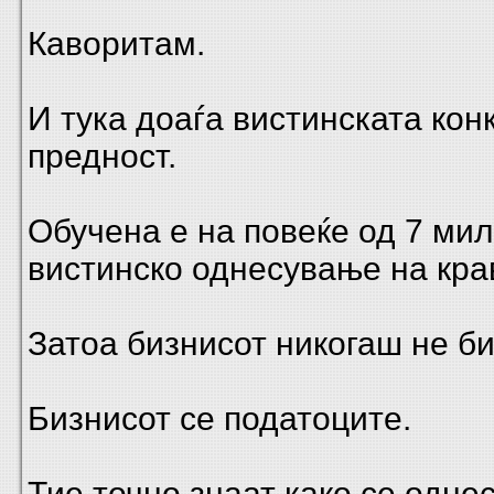
Каворитам.
И тука доаѓа вистинската кон
предност.
Обучена е на повеќе од 7 мил
вистинско однесување на кра
Затоа бизнисот никогаш не би
Бизнисот се податоците.
Тие точно знаат како се одне