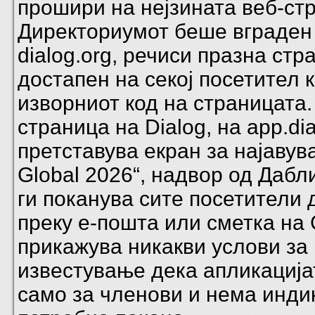
прошири на нејзината веб-ст
Директориумот беше вграден 
dialog.org, речиси празна стр
достапен на секој посетител к
изворниот код на страницата
страница на Dialog, на app.dia
претставува екран за најавув
Global 2026“, надвор од Дабл
ги поканува сите посетители 
преку е-пошта или сметка на 
прикажува никакви услови за
известување дека апликација
само за членови и нема инди