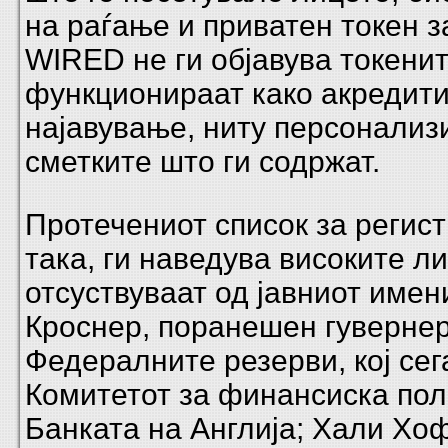
на раѓање и приватен токен з
WIRED не ги објавува токенит
функционираат како акредити
најавување, ниту персонализ
сметките што ги содржат.
Протечениот список за регист
така, ги наведува високите л
отсуствуваат од јавниот имен
Кроснер, поранешен гувернер
Федералните резерви, кој сег
Комитетот за финансиска пол
Банката на Англија; Хали Х