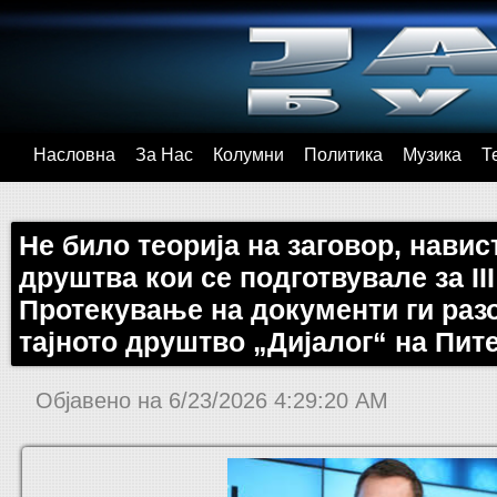
Насловна
За Нас
Колумни
Политика
Музика
Т
Не било теорија на заговор, навис
друштва кои се подготвувале за II
Протекување на документи ги раз
тајното друштво „Дијалог“ на Пит
Објавено на
6/23/2026 4:29:20 AM