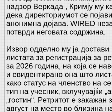
надзор Веркада , Кримју му 
дека директориумот се појав
анонимна дојава. WIRED неза
потврди неговата содржина.
Извор одделно му ја достави
листата за регистрација за ре
за 2026 година, на која се на
и евидентирано она што лист
како статус на членство на се
тип на учесник, вклучувајќи „
„гостин“. Ретритот е закажан 
август на место во близина н