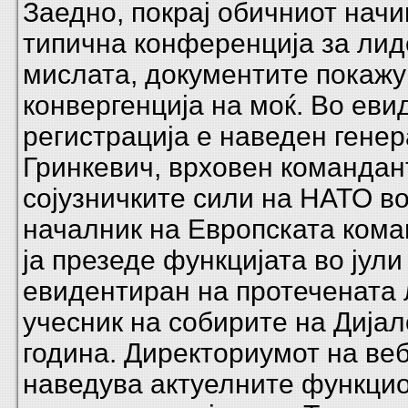
Заедно, покрај обичниот начи
типична конференција за лид
мислата, документите покажу
конвергенција на моќ. Во еви
регистрација е наведен гене
Гринкевич, врховен командан
сојузничките сили на НАТО в
началник на Европската кома
ја презеде функцијата во јули
евидентиран на протечената 
учесник на собирите на Дијал
година. Директориумот на веб
наведува актуелните функци