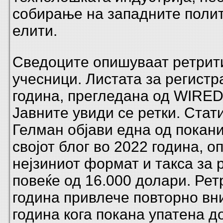
собирање на западните полит
елити.
Сведоците опишуваат ретрити
учесници. Листата за регистр
година, прегледана од WIRED
Јавните увиди се ретки. Стат
Гелман
објави една од покани
својот блог во 2022 година, о
нејзиниот формат и такса за 
повеќе од 16.000 долари. Рет
година привлече повторно вн
година кога покана
упатена д