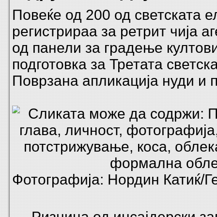
Повеќе од 200 од светската е
регистрираа за ретрит чија а
од панели за градење култови
подготовка за Третата светска
Поврзана апликација нуди и 
Фотографија: Нордин Катиќ/Г
Ризница од инсајдерски за