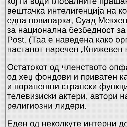
кој ги води глобалните праша
вештачка интелигенција на ко
една новинарка, Суад Мекхен
за национална безбедност за
Post. (Таа е наведена како ор
настанот наречен „Книжевен к
Остатокот од членството опф
од хеџ фондови и приватен к
и поранешни странски функц
телевизиски актери, автори н
религиозни лидери.
Еден од неколкуте интерни д