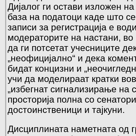
Дијалог ги остави изложен на
база на податоци каде што се
записи за регистрација е води
модераторите на настани, во 
да ги потсетат учесниците дек
„неофицијално“ и дека комен
бидат концизни и „неочигледни
учи да моделираат кратки вов
„избегнат сигнализирање на с
просторија полна со сенатори
достоинственици и тајкуни.
Дисциплината наметната од г