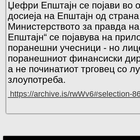
Џефри Епштајн
се појави во 
досиеја на Епштајн од страна
Министерството за правда н
Епштајн“ се појавува на прил
поранешни учесници - но лиц
поранешниот финансиски дире
а не починатиот трговец со л
злоупотреба.
https://archive.is/rwWv6#selection-8