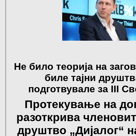
Не било теорија на заго
биле тајни друштв
подготвувале за III С
Протекување на до
разоткрива членовит
друштво „Дијалог“ н