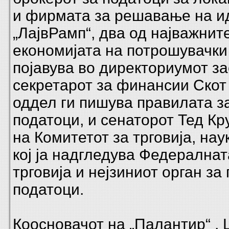
и фирмата за решавање на и
„ЛајвРамп“, два од најважнит
економијата на потрошувачки 
појавува во директориумот з
секретарот за финансии Скот 
оддел ги пишува правилата з
податоци, и сенаторот Тед Кр
на Комитетот за трговија, нау
кој ја надгледува Федералнат
трговија и нејзиниот орган за
податоци.
Коосновачот на „Палантир“ , 