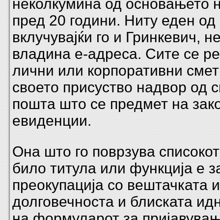
неколкумина од основањето 
пред 20 години. Ниту еден од
вклучувајќи го и Гринкевич, н
владина е-адреса. Сите се р
лични или корпоративни сметк
своето присуство надвор од с
пошта што се предмет на зако
евиденции.
Она што го поврзува списокот
било титула или функција е 
преокупација со вештачката и
долговечноста и блиската ид
на формуларот за пријавувањ