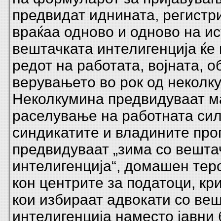
предвидат иднината, регистр
враќаа одново и одново на ис
вештачката интелигенција ќе 
редот на работата, војната, 
верувањето во рок од неколку
Неколкумина предвидуваат м
раселување на работната сил
синдикатите и владините про
предвидуваат „зима со вешта
интелигенција“, домашен тер
кон центрите за податоци, кр
кои избираат адвокати со ве
интелигенција наместо јавни