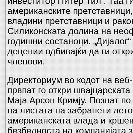
инвеститор
Питер Тил
. Таа г
американските претставници,
владини претставници и рако
Силиконската долина на нео
годишни состаноци. „Дијалог“
децении одбивајќи да ги откр
членови.
Директориум во кодот на веб
првпат го откри швајцарската
Маја Арсон Кримју. Познат п
на листата на забранети лето
американската влада и крше
безбедноста на компанијата з