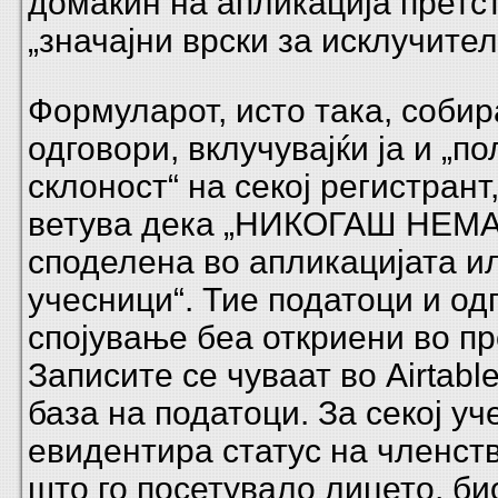
домаќин на апликација претс
„значајни врски за исклучител
Формуларот, исто така, соби
одговори, вклучувајќи ја и „п
склоност“ на секој регистрант,
ветува дека „НИКОГАШ НЕМА
споделена во апликацијата ил
учесници“. Тие податоци и од
спојување беа откриени во п
Записите се чуваат во Airtabl
база на податоци. За секој уч
евидентира статус на членств
што го посетувало лицето, би