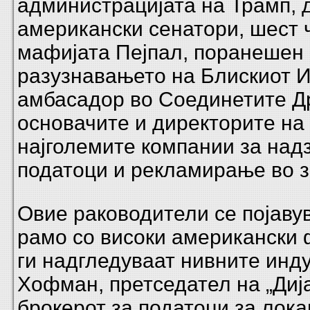
администрацијата на Трамп, 
американски сенатори, шест 
мафијата Пејпал, поранешен
разузнавањето на Блискиот И
амбасадор во Соединетите Д
основачите и директорите на
најголемите компании за надз
податоци и рекламирање во з
Овие раководители се појаву
рамо со високи американски 
ги надгледуваат нивните инд
Хофман, претседател на „Дија
брокерот за податоци за лока