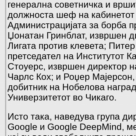
генерална советничка и врши
должноста шеф на кабинетот
Администрацијата за борба п
Џонатан Гринблат, извршен д
Лигата против клевета; Питер
претседател на Институтот Ка
Стоуерс, извршен директор н
Чарлс Кох; и Роџер Мајерсон
добитник на Нобелова наград
Универзитетот во Чикаго.
Исто така, наведува група ди
Google и Google DeepMind, ме