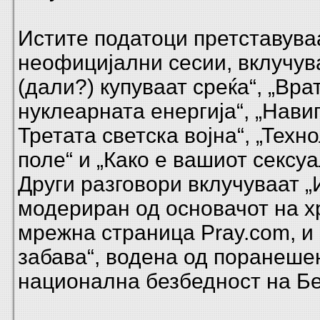
Истите податоци претставува
неофицијални сесии, вклучува
(дали?) купуваат среќа“, „Врат
нуклеарната енергија“, „Нави
Третата светска војна“, „Техн
поле“ и „Како е вашиот сексу
Други разговори вклучуваат „
модериран од основачот на х
мрежна страница Pray.com, и 
забава“, водена од поранеше
национална безбедност на Бе