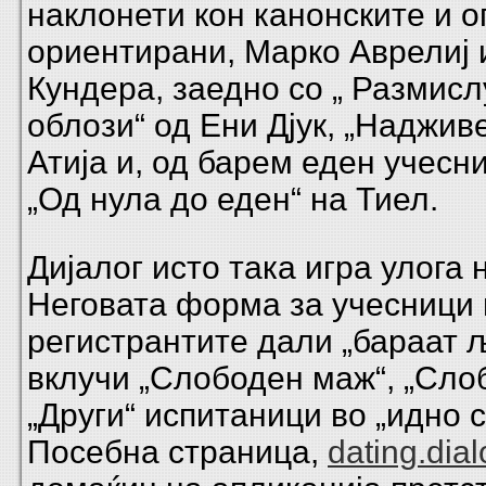
наклонети кон канонските и 
ориентирани, Марко Аврелиј
Кундера, заедно со „ Размис
облози“ од Ени Дјук, „Надживе
Атија и, од барем еден учесн
„Од нула до еден“ на Тиел.
Дијалог исто така игра улога 
Неговата форма за учесници 
регистрантите дали „бараат љ
вклучи „Слободен маж“, „Сло
„Други“ испитаници во „идно 
Посебна страница,
dating.dial