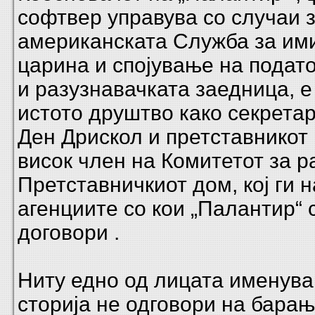
софтвер управува со случаи 
американската Служба за ими
царина и спојување на подат
и разузнавачката заедница, е
истото друштво како секретар
Ден Дрискол и претставникот
висок член на Комитетот за 
Претставничкиот дом, кој ги 
агенциите со кои „Палантир“ 
договори .
Ниту едно од лицата именува
сторија не одговори на барањ