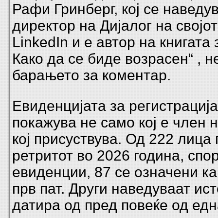
Рафи Гринберг, кој се наведу
директор на Дијалог на својо
LinkedIn и е автор на книгата
Како да се биде возрасен“ , н
барањето за коментар.
Евиденцијата за регистрација
покажува не само кој е член н
кој присуствува. Од 222 лица 
ретритот во 2026 година, спо
евиденции, 87 се означени ка
прв пат. Други наведуваат ис
датира од пред повеќе од едн