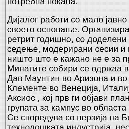
потребна покана.
Дијалог работи со мало јавно
своето основање. Организира
ретрит годишно, со доделени
седење, модерирани сесии и 
ништо што е кажано не е за 
Минатите собири се одржаа 
Дав Маунтин во Аризона и во
Клементе во Венеција, Итали
Аксиос
, кој прв ги објави пла
групата за кампус во областа
Се споредува со верзија на 
технолошката индустрија, не