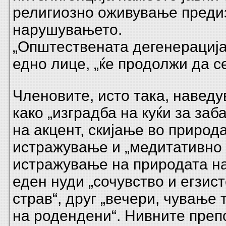
религиозно оживување преди
нарушувањето.
„Општествената дегенерација
едно лице, „ќе продолжи да се
Членовите, исто така, наведу
како „изградба на куќи за заб
на акцент, скијање во природ
истражување и „медитативно
истражување на природата на
еден нуди „сочувство и егзис
страв“, друг „вечери, чување 
на родендени“. Нивните препо