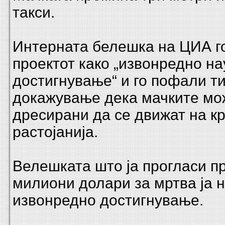
такси.
Интерната белешка на ЦИА г
проектот како „извонредно н
достигнување“ и го пофали т
докажување дека мачките мо
дресирани да се движат на к
растојанија.
Bелешката што ја прогласи п
милиони долари за мртва ја 
извонредно достигнување.