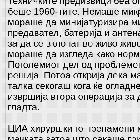
Техничките предизвици беа о
беше 1960-тите. Немаше мик
мораше да минијатуризира м
предавател, батерија и анте
за да се вклопат во живо жив
мораше да изгледа како норм
П
оголемиот дел од проблемот
решија.
Потоа открија дека м
талка секогаш кога ќе огладн
извршија втора операција за д
гладта.
ЦИА хируршки го пренамени 
мачката затоа што сакаше гри