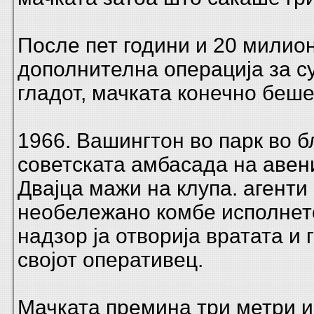
После пет години и 20 милио
дополнителна операција за с
гладот, мачката конечно беш
1966. Вашингтон во парк во б
советската амбасада на авен
Двајца мажи на клупа. агенти
необележано комбе исполнет
надзор ја отворија вратата и 
својот оперативец.
Mачката премина три метри и