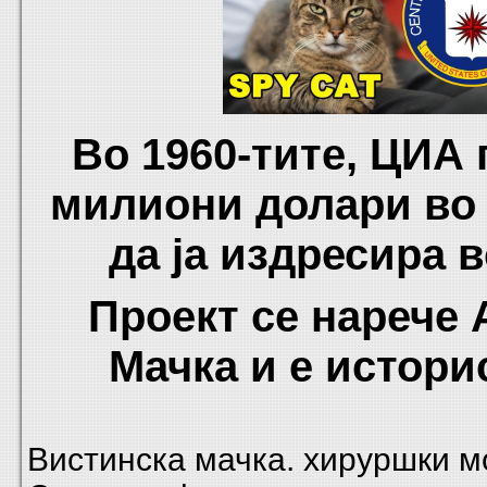
Во 1960-тите, ЦИА 
милиони долари во
да ја издресира 
Проект се нарече 
Мачка и е истори
Вистинска мачка. хируршки 