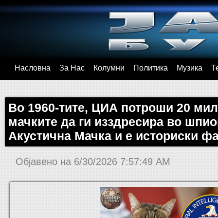
Насловна
За Нас
Колумни
Политика
Музика
Т
Во 1960-тите, ЦИА потроши 20 ми
мачките да ги изздресира во шпио
Акустична Мачка и е историски фа
Објавено на
6/30/2026 7:57:49 AM