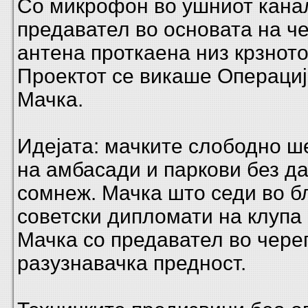
Со микрофон во ушниот кана
предавател во основата на ч
антена проткаена низ крзното
П
роектот се викаше Операциј
Мачка.
Идејата: мачките слободно ш
на амбасади и паркови без д
сомнеж. Мачка што седи во б
советски дипломати на клупа 
Мачка со предавател во чере
разузнавачка предност.