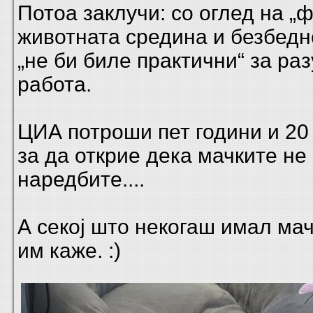
Потоа заклучи: со оглед на „
животната средина и безбедн
„не би биле практични“ за ра
работа.
ЦИА потроши пет години и 2
за да открие дека мачките не
наредбите....
А секој што некогаш имал ма
им каже. :)